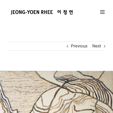
콘
텐
츠
로
건
너
뛰
Previous
Next
기