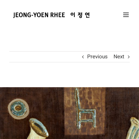
콘
텐
츠
로
건
너
뛰
Previous
Next
기