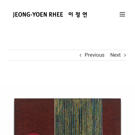
콘
텐
츠
로
건
너
뛰
Previous
Next
기