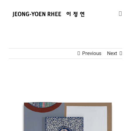
콘
텐
츠
로
건
너
뛰
Previous
Next
기