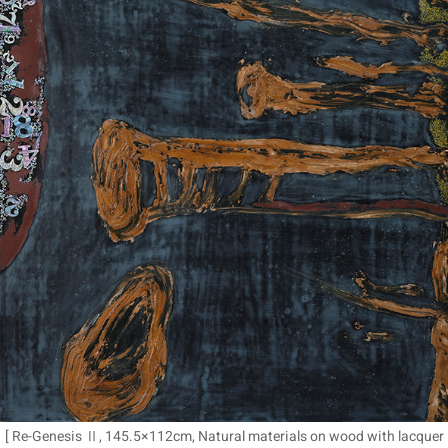
[ Re-Genesis Ⅱ, 145.5×112cm, Natural materials on wood with lacquer