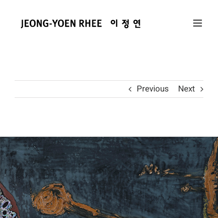
콘
텐
츠
로
건
너
뛰
Previous
Next
기