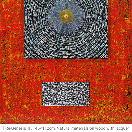
[ Re-Genesis Ⅱ, 145×112cm, Natural materials on wood with lacquer