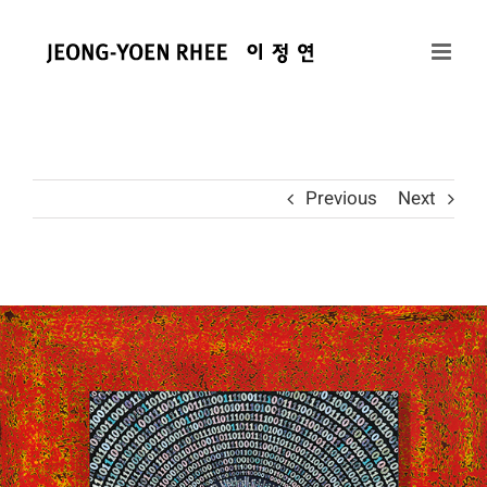
콘
텐
츠
로
건
너
뛰
Previous
Next
기