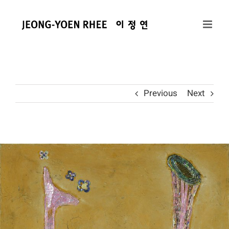
콘
텐
츠
로
건
너
뛰
Previous
Next
기