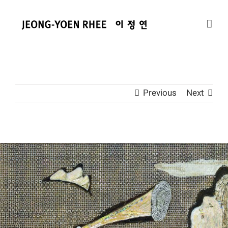
콘
텐
츠
로
건
너
뛰
Previous
Next
기