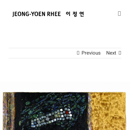
콘
텐
츠
로
건
너
뛰
Previous
Next
기