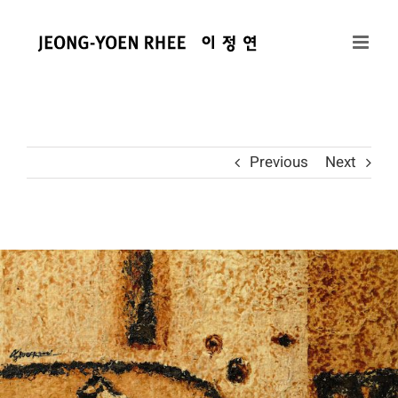
콘
텐
츠
로
건
너
뛰
Previous
Next
기