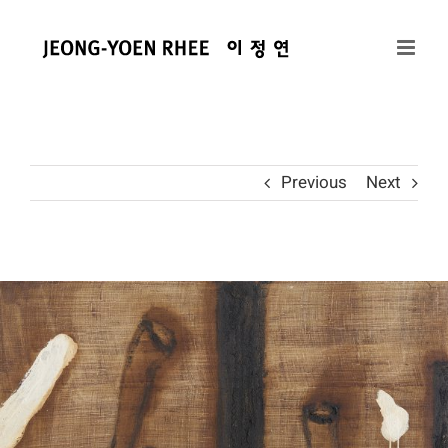
콘
텐
츠
로
건
너
뛰
Previous
Next
기