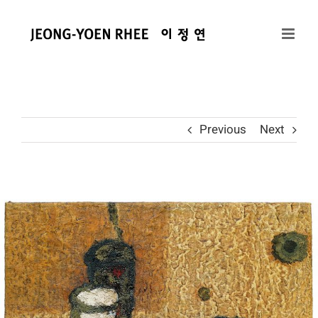
콘
텐
츠
로
건
너
뛰
Previous
Next
기