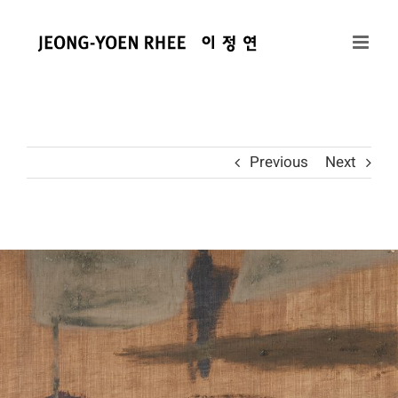
콘
텐
츠
로
건
너
뛰
Previous
Next
기