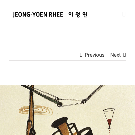
콘
텐
츠
로
건
너
뛰
Previous
Next
기