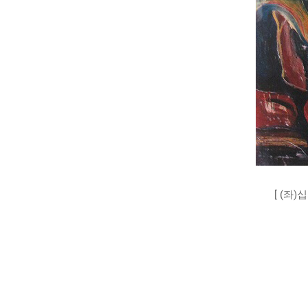
[ (좌)