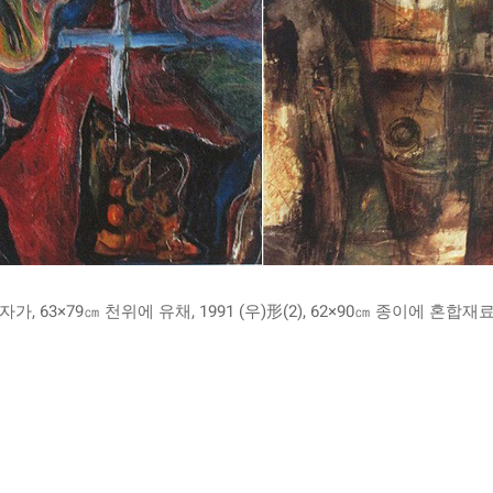
십자가, 63×79㎝ 천위에 유채, 1991 (우)形(2), 62×90㎝ 종이에 혼합재료, 