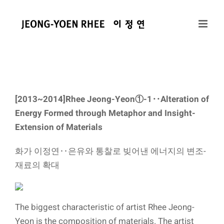
콘
텐
츠
로
건
너
뛰
[2013~2014]Rhee Jeong-Yeon①-1‥Alteration of
기
Energy Formed through Metaphor and Insight-
Extension of Materials
화가 이정연‥은유와 통찰로 빚어낸 에너지의 변조-
재료의 확대
The biggest characteristic of artist Rhee Jeong-
Yeon is the composition of materials. The artist