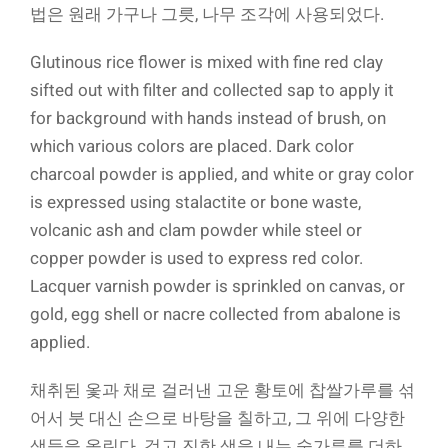
법은 원래 가구나 그릇, 나무 조각에 사용되었다.
Glutinous rice flower is mixed with fine red clay
sifted out with filter and collected sap to apply it
for background with hands instead of brush, on
which various colors are placed. Dark color
charcoal powder is applied, and white or gray color
is expressed using stalactite or bone waste,
volcanic ash and clam powder while steel or
copper powder is used to express red color.
Lacquer varnish powder is sprinkled on canvas, or
gold, egg shell or nacre collected from abalone is
applied.
채취된 옻과 채로 걸러낸 고운 황토에 찹쌀가루를 섞
어서 붓 대신 손으로 바탕을 칠하고, 그 위에 다양한
색들을 올린다. 검고 진한 색을 내는 숯가루를 더하