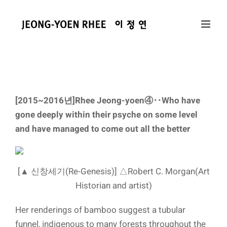
콘
텐
츠
로
건
너
뛰
[2015~2016년]Rhee Jeong-yoen④‥Who have
기
gone deeply within their psyche on some level
and have managed to come out all the better
[▲ 신창세기(Re-Genesis)] △Robert C. Morgan(Art
Historian and artist)
Her renderings of bamboo suggest a tubular
funnel, indigenous to many forests throughout the