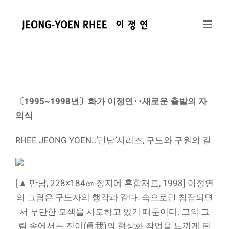
콘
텐
츠
로
건
너
뛰
〔1995~1998년〕화가 이정연‥새로운 출발의 자
기
의식
RHEE JEONG YOEN‥‘만남’시리즈, 구도와 구원의 길
[▲ 만남, 228×184㎝ 장지에 혼합재료, 1998] 이정연
의 그림은 구도자의 행각과 같다. 속으로만 침잠되면
서 부단한 모색을 시도하고 있기 때문이다. 그의 그
림 속에서는 진아(眞我)의 형상화 작업을 느끼게 된